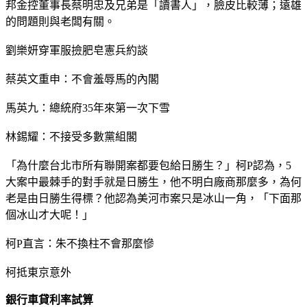
邦金控董事長蔡明忠及兄弟是「讀書人」，臉皮比較薄；遠雄
的問題則與老闆有關。
劉樂妍穿軍服撿肥皂憲兵約談
蔡英文重申：不會羞辱馬的內閣
馬英九：總統府35年來第一次下雪
林錫耀：不接受多數黨組閣
「為什麼台北市所有聯開案都要包給日勝生？」柯P認為，5
大案中最棘手的對手就是日勝生，他不明白廠商那麼多，為何
老是由日勝生得標？他認為美河市案只是冰山一角，「下面那
個冰山才大呢！」
柯P直言：朱不換柱不會那麼慘
柯抵東京意外
銀行車貸利率試算