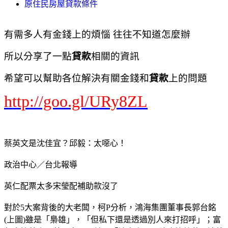
原住民房屋貸款條件
有需多人有金錢上的煩惱 往往不知道怎麼辦
所以分享了一點
貸款
相關的資訊
希望可以幫助各位解決有關金錢和
貸款
上的問題
http://goo.gl/URy8ZL
蔡英文是沈佳宜？邱毅：太噁心！
政治中心／台北報導
英仁配票太多宋瑩配補助款沒了
對於5大案背後的大老闆，柯P分析，鴻海集團董事長郭台銘
(上圖)雖是「梟雄」，「但私下還是透過別人來打招呼」；富