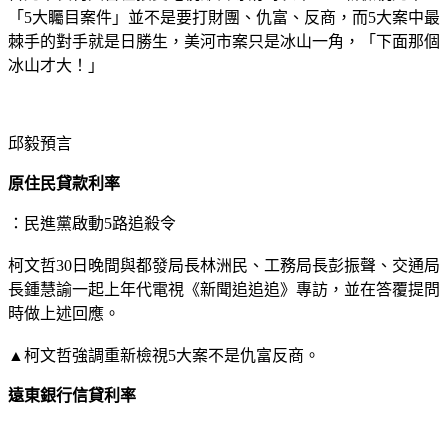
「5大矚目案件」並不是要打財團、仇富、反商，而5大案中最
棘手的對手就是日勝生，美河市案只是冰山一角，「下面那個
冰山才大！」
邱毅預言
原住民貸款利率
：民進黨啟動5路追殺令
柯文哲30日晚間與都發局長林洲民、工務局長彭振聲、交通局
長鍾慧諭一起上年代電視《新聞追追追》專訪，並在答覆提問
時做上述回應。
▲柯文哲強調重新檢視5大案不是仇富反商。
遠東銀行信貸利率